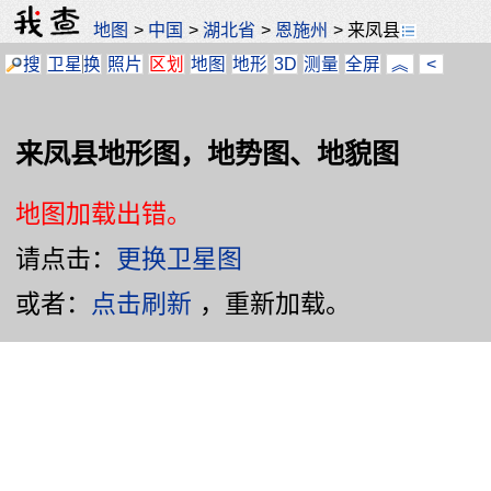
地图
>
中国
>
湖北省
>
恩施州
>
来凤县
搜
卫星
换
照片
区划
地图
地形
3D
测量
全屏
︽
<
来凤县地形图，地势图、地貌图
地图加载出错。
请点击：
更换卫星图
或者：
点击刷新
，重新加载。