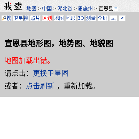
地图
>
中国
>
湖北省
>
恩施州
>
宣恩县
搜
卫星
换
照片
区划
地图
地形
3D
测量
全屏
︽
<
宣恩县地形图，地势图、地貌图
地图加载出错。
请点击：
更换卫星图
或者：
点击刷新
，重新加载。