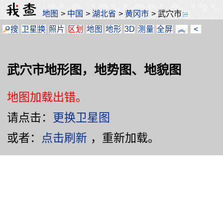
地图
>
中国
>
湖北省
>
黄冈市
>
武穴市
搜
卫星
换
照片
区划
地图
地形
3D
测量
全屏
︽
<
武穴市地形图，地势图、地貌图
地图加载出错。
请点击：
更换卫星图
或者：
点击刷新
，重新加载。