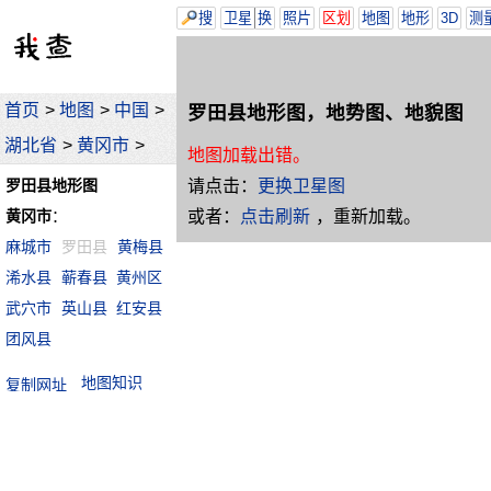
搜
卫星
换
照片
区划
地图
地形
3D
测
首页
>
地图
>
中国
>
罗田县地形图，地势图、地貌图
湖北省
>
黄冈市
>
地图加载出错。
请点击：
更换卫星图
罗田县地形图
或者：
点击刷新
，重新加载。
黄冈市
：
麻城市
罗田县
黄梅县
浠水县
蕲春县
黄州区
武穴市
英山县
红安县
团风县
地图知识