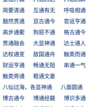
简要清通
互通有无
呼吸相通
豁然贯通
亘古通今
官运亨通
高步通衢
狗屁不通
格古通今
贯通融会
大显神通
达士通人
达权通变
敌国通舟
触类而通
财运亨通
畅通无阻
串通一气
触类旁通
粗通文墨
八仙过海，各显神通
八面圆通
博古通今
博通经籍
博识多通