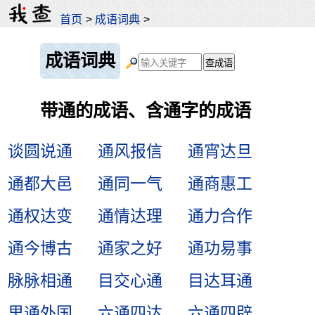
首页
>
成语词典
>
成语词典
带通的成语、含通字的成语
谈圆说通
通风报信
通宵达旦
通都大邑
通同一气
通商惠工
通权达变
通情达理
通力合作
通今博古
通家之好
通功易事
脉脉相通
目交心通
目达耳通
里通外国
六通四达
六通四辟