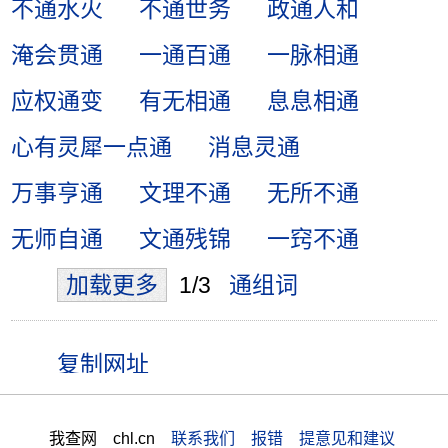
不通水火
不通世务
政通人和
淹会贯通
一通百通
一脉相通
应权通变
有无相通
息息相通
心有灵犀一点通
消息灵通
万事亨通
文理不通
无所不通
无师自通
文通残锦
一窍不通
加载更多
1/3
通组词
我查网 chl.cn
联系我们 报错 提意见和建议