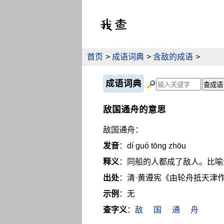
首页
>
成语词典
>
含敌的成语
>
成语词典
敌国通舟的意思
敌国通舟：
发音
：dí guó tōng zhōu
释义
：同船的人都成了敌人。比喻
出处
：清·黄遵宪《由轮舟抵天津
示例
：无
查字义
：
敌
国
通
舟