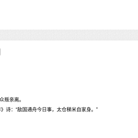
众叛亲离。
作》诗：“敌国通舟今日事，太仓稊米自家身。”