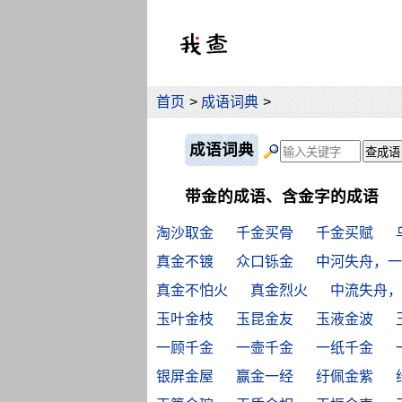
首页
>
成语词典
>
成语词典
带金的成语、含金字的成语
淘沙取金
千金买骨
千金买赋
真金不镀
众口铄金
中河失舟，一
真金不怕火
真金烈火
中流失舟，
玉叶金枝
玉昆金友
玉液金波
一顾千金
一壸千金
一纸千金
银屏金屋
赢金一经
纡佩金紫