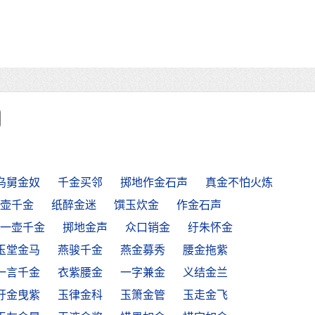
乌舅金奴
千金买邻
掷地作金石声
真金不怕火炼
壶千金
纸醉金迷
馔玉炊金
作金石声
一壶千金
掷地金声
众口销金
纡朱怀金
玉堂金马
燕骏千金
燕金募秀
腰金拖紫
一言千金
衣紫腰金
一字兼金
义结金兰
纡金曳紫
玉律金科
玉箫金管
玉走金飞