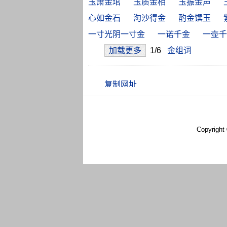
玉箫金琯
玉质金相
玉振金声
心如金石
淘沙得金
酌金馔玉
一寸光阴一寸金
一诺千金
一壶千
加载更多
1/6
金组词
Copyright