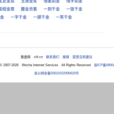
玉友金昆
玉液金浆
惜墨如金
惜字如金
紫绶金章
腰金衣紫
一刻千金
一饭千金
金
一字千金
一掷千金
一笑千金
我查网 chl.cn
联系我们 报错 提意见和建议
 © 2007-2026 Wocha Internet Services All Rights Reserved
渝ICP备0900
渝公网安备50010102000620号