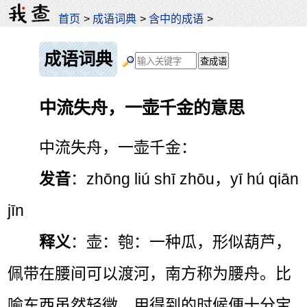
首页
>
成语词典
>
含中的成语
>
成语词典
中流失舟，一壶千金的意思
中流失舟，一壶千金：
发音
：zhōng liú shī zhōu，yī hú qiān
jīn
释义
：壶：匏：一种瓜，形似葫芦，
佩带在腰间可以渡河，南方称为腰舟。比
喻东西虽然轻微，用得到的时候便十分宝