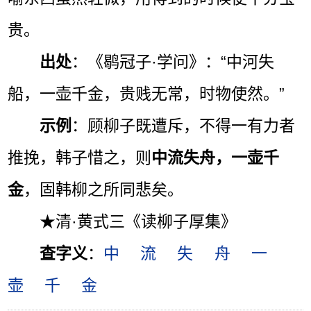
贵。
出处
：《鹖冠子·学问》：“中河失
船，一壶千金，贵贱无常，时物使然。”
示例
：顾柳子既遭斥，不得一有力者
推挽，韩子惜之，则
中流失舟，一壶千
金
，固韩柳之所同悲矣。
★清·黄式三《读柳子厚集》
查字义
：
中
流
失
舟
一
壶
千
金