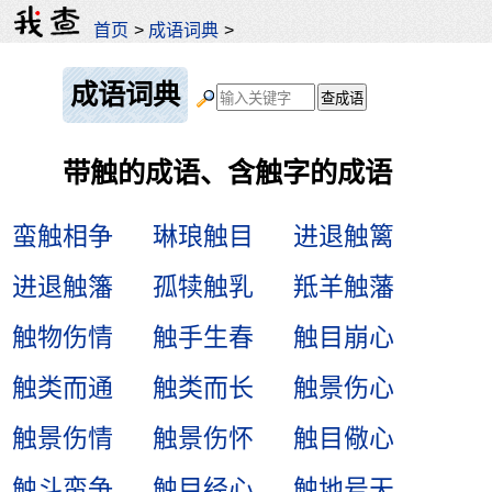
首页
>
成语词典
>
成语词典
带触的成语、含触字的成语
蛮触相争
琳琅触目
进退触篱
进退触籓
孤犊触乳
羝羊触藩
触物伤情
触手生春
触目崩心
触类而通
触类而长
触景伤心
触景伤情
触景伤怀
触目儆心
触斗蛮争
触目经心
触地号天