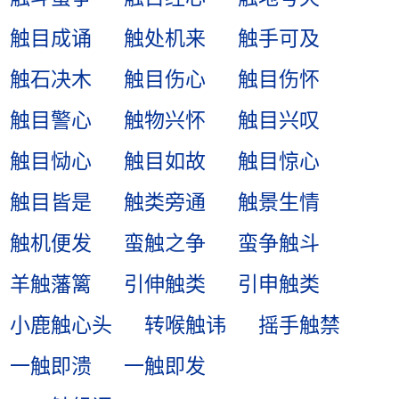
触目成诵
触处机来
触手可及
触石决木
触目伤心
触目伤怀
触目警心
触物兴怀
触目兴叹
触目恸心
触目如故
触目惊心
触目皆是
触类旁通
触景生情
触机便发
蛮触之争
蛮争触斗
羊触藩篱
引伸触类
引申触类
小鹿触心头
转喉触讳
摇手触禁
一触即溃
一触即发