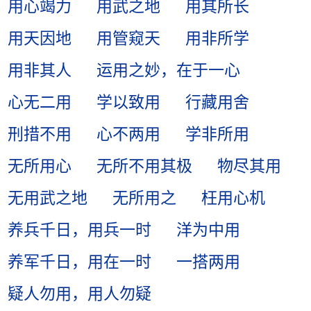
用心竭力
用武之地
用其所长
用天因地
用管窥天
用非所学
用非其人
运用之妙，在于一心
心无二用
学以致用
行藏用舍
刑措不用
心不两用
学非所用
无所用心
无所不用其极
物尽其用
无用武之地
无所用之
枉用心机
养兵千日，用兵一时
洋为中用
养军千日，用在一时
一搭两用
疑人勿用，用人勿疑