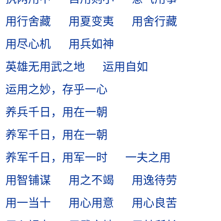
用行舍藏
用夏变夷
用舍行藏
用尽心机
用兵如神
英雄无用武之地
运用自如
运用之妙，存乎一心
养兵千日，用在一朝
养军千日，用在一朝
养军千日，用军一时
一夫之用
用智铺谋
用之不竭
用逸待劳
用一当十
用心用意
用心良苦