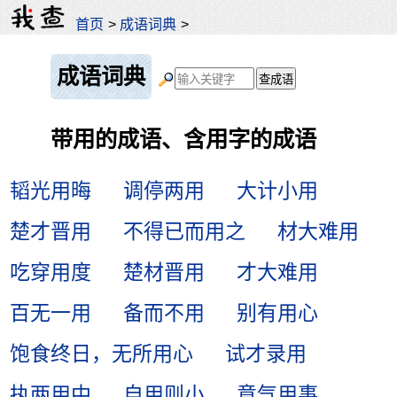
首页
>
成语词典
>
成语词典
带用的成语、含用字的成语
韬光用晦
调停两用
大计小用
楚才晋用
不得已而用之
材大难用
吃穿用度
楚材晋用
才大难用
百无一用
备而不用
别有用心
饱食终日，无所用心
试才录用
执两用中
自用则小
意气用事