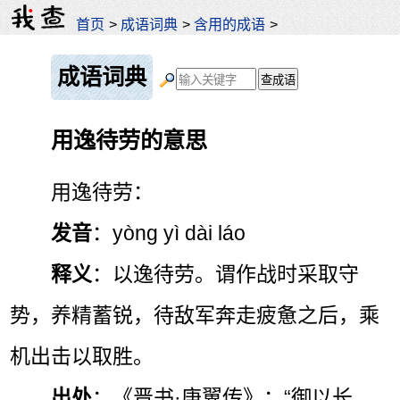
首页
>
成语词典
>
含用的成语
>
成语词典
用逸待劳的意思
用逸待劳：
发音
：yòng yì dài láo
释义
：以逸待劳。谓作战时采取守
势，养精蓄锐，待敌军奔走疲惫之后，乘
机出击以取胜。
出处
：《晋书·庚翼传》：“御以长