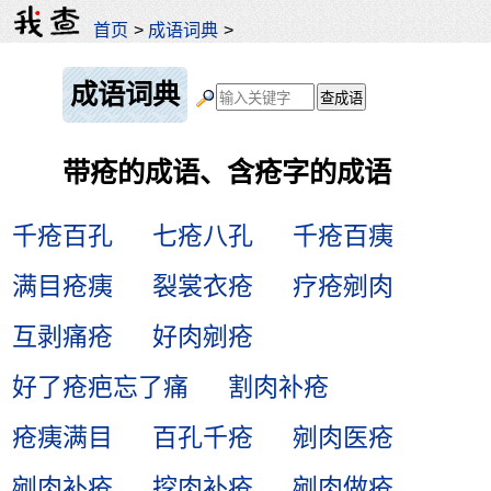
首页
>
成语词典
>
成语词典
带疮的成语、含疮字的成语
千疮百孔
七疮八孔
千疮百痍
满目疮痍
裂裳衣疮
疗疮剜肉
互剥痛疮
好肉剜疮
好了疮疤忘了痛
割肉补疮
疮痍满目
百孔千疮
剜肉医疮
剜肉补疮
挖肉补疮
剜肉做疮