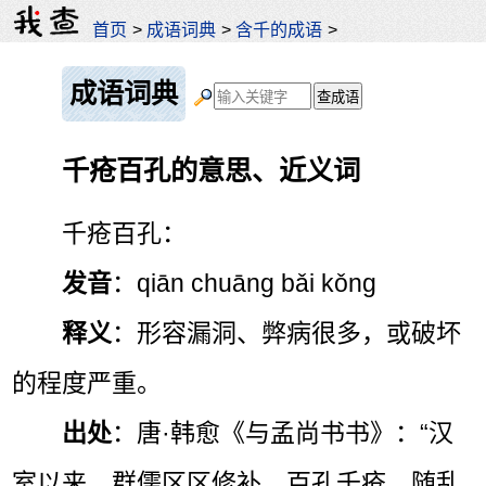
首页
>
成语词典
>
含千的成语
>
成语词典
千疮百孔的意思、近义词
千疮百孔：
发音
：qiān chuāng bǎi kǒng
释义
：形容漏洞、弊病很多，或破坏
的程度严重。
出处
：唐·韩愈《与孟尚书书》：“汉
室以来，群儒区区修补，百孔千疮，随乱