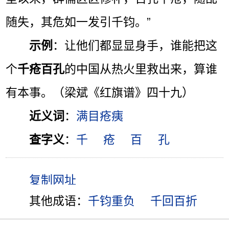
随失，其危如一发引千钧。”
示例
：让他们都显显身手，谁能把这
个
千疮百孔
的中国从热火里救出来，算谁
有本事。（梁斌《红旗谱》四十九）
近义词
：
满目疮痍
查字义
：
千
疮
百
孔
其他成语：
千钧重负
千回百折