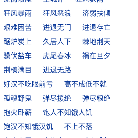
狂风暴雨
狂风恶浪
济弱扶倾
艰难困苦
进退无门
进退存亡
踞炉炭上
久居人下
棘地荆天
骥伏盐车
虎尾春冰
祸在旦夕
荆榛满目
进退无路
好汉不吃眼前亏
高不成低不就
孤魂野鬼
弹尽援绝
弹尽粮绝
抱火卧薪
饱人不知饿人饥
饱汉不知饿汉饥
不上不落