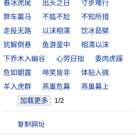
春冰虎尾
出头之日
寸步难行
弊车羸马
不尴不尬
不知所措
走投无路
以沫相濡
饮冰茹檗
犹解倒悬
鱼游釜中
相濡以沫
下乔木入幽谷
心劳日拙
委肉虎蹊
危如朝露
啼笑皆非
体贴入微
羊入虎群
燕巢危幕
燕巢幕上
加载更多
1/2