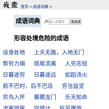
首页
>
成语词典
>
成语词典
形容处境危险的成语
设身处地
上天无路，入地无门
势穷力竭
琐尾流离
人穷志短
日暮途穷
日暮途远
如蹈汤火
前不巴村，后不巴店
穷当益坚
穷鸟入怀
暴腮龙门
乐天知命
流离琐尾
空城计
狂风骤雨