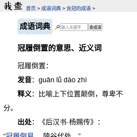
首页
>
成语词典
>
含冠的成语
>
成语词典
冠履倒置的意思、近义词
冠履倒置：
发音
：guān lǚ dào zhì
释义
：比喻上下位置颠倒，尊卑不
分。
出处
：《后汉书·杨赐传》：
“
冠履倒易
，陵谷代处。”