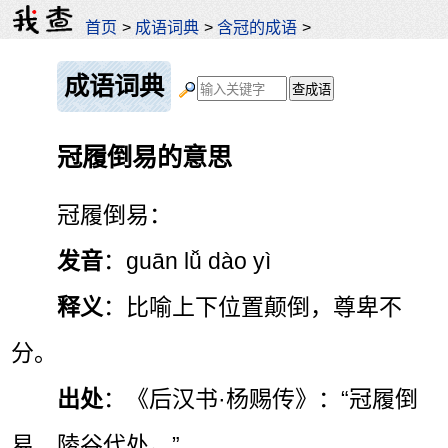
首页
>
成语词典
>
含冠的成语
>
成语词典
冠履倒易的意思
冠履倒易：
发音
：guān lǚ dào yì
释义
：比喻上下位置颠倒，尊卑不
分。
出处
：《后汉书·杨赐传》：“冠履倒
易，陵谷代处。”