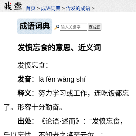
首页
>
成语词典
>
含发的成语
>
成语词典
发愤忘食的意思、近义词
发愤忘食：
发音
：fā fèn wàng shí
释义
：努力学习或工作，连吃饭都忘
了。形容十分勤奋。
出处
：《论语·述而》：“发愤忘食，
乐以忘忧，不知老之将至云尔。”