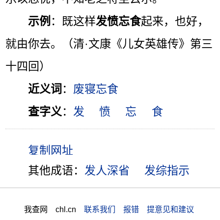
示例
：既这样
发愤忘食
起来，也好，
就由你去。（清·文康《儿女英雄传》第三
十四回）
近义词
：
废寝忘食
查字义
：
发
愤
忘
食
其他成语：
发人深省
发综指示
我查网 chl.cn
联系我们 报错 提意见和建议