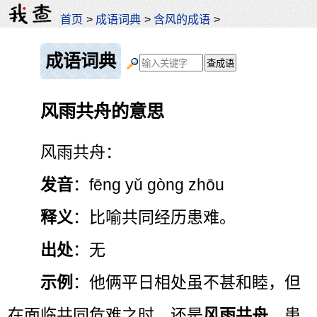
首页
>
成语词典
>
含风的成语
>
成语词典
风雨共舟的意思
风雨共舟：
发音
：fēng yǔ gòng zhōu
释义
：比喻共同经历患难。
出处
：无
示例
：他俩平日相处虽不甚和睦，但
在面临共同危难之时，还是
风雨共舟
，患