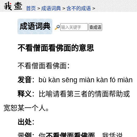
首页
>
成语词典
>
含不的成语
>
成语词典
不看僧面看佛面的意思
不看僧面看佛面：
发音
：bù kàn sēng miàn kàn fó miàn
释义
：比喻请看第三者的情面帮助或
宽恕某一个人。
出处
：
示例
：你
不看僧面看佛面
，我恁说