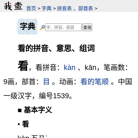
首页
>
字典
>
拼音表
、
部首表
>
字典
看的拼音、意思、组词
看
，看拼音：
kàn
、kān，笔画数：
9画，部首：
目
。动画：
看的笔顺
。中国
一级汉字，编号1539。
■
基本字义
•
看