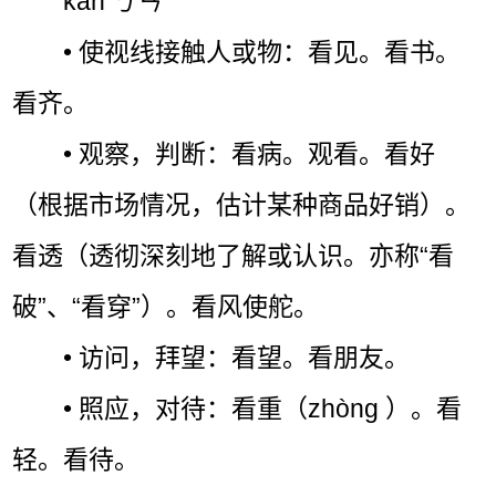
kàn ㄎㄢˋ
• 使视线接触人或物：看见。看书。
看齐。
• 观察，判断：看病。观看。看好
（根据市场情况，估计某种商品好销）。
看透（透彻深刻地了解或认识。亦称“看
破”、“看穿”）。看风使舵。
• 访问，拜望：看望。看朋友。
• 照应，对待：看重（zhòng ）。看
轻。看待。