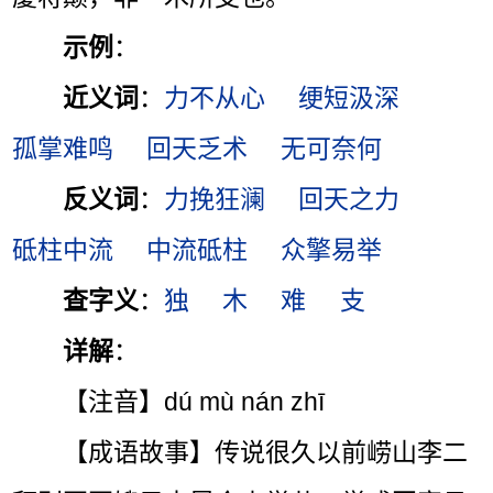
示例
：
近义词
：
力不从心
绠短汲深
孤掌难鸣
回天乏术
无可奈何
反义词
：
力挽狂澜
回天之力
砥柱中流
中流砥柱
众擎易举
查字义
：
独
木
难
支
详解
：
【注音】dú mù nán zhī
【成语故事】传说很久以前崂山李二