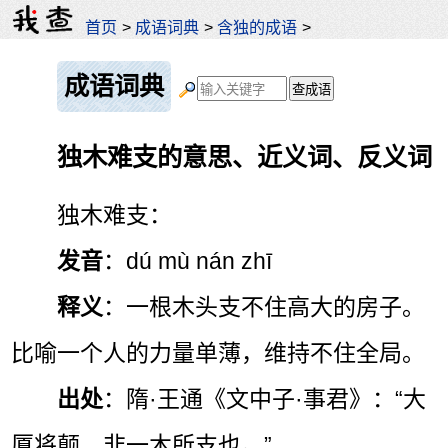
首页
>
成语词典
>
含独的成语
>
成语词典
独木难支的意思、近义词、反义词
独木难支：
发音
：dú mù nán zhī
释义
：一根木头支不住高大的房子。
比喻一个人的力量单薄，维持不住全局。
出处
：隋·王通《文中子·事君》：“大
厦将颠，非一木所支也。”