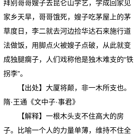
拜别哥哥嫂子去昆仑山学艺，学成回家见
家乡天旱，哥哥饿死，嫂子吃茅屋上的茅
草度日，李二就去河边捡华达石来施行道
法做饭，用脚点火被嫂子点破，从此就变
成独腿瘸子，人们戏称他是独木难支的“铁
拐李”。
【出处】大厦将颠，非一木所支也。
隋·王通《文中子·事君》
【解释】一根木头支不住高大的房
子。比喻一个人的力量单薄，维持不住全