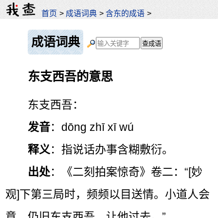
首页
>
成语词典
>
含东的成语
>
成语词典
东支西吾的意思
东支西吾：
发音
：dōng zhī xī wú
释义
：指说话办事含糊敷衍。
出处
：《二刻拍案惊奇》卷二：“[妙
观]下第三局时，频频以目送情。小道人会
意，仍旧东支西吾，让他过去。”