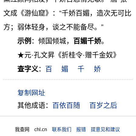
文成《游仙窟》：“千娇百媚，造次无可比
方；弱体轻身，谈之不能备尽。”
示例
：倾国倾城，
百媚千娇
。
★元·孔文昇《折桂令·赠千金奴》
查字义
：
百
媚
千
娇
其他成语：
百依百随
百岁之后
我查网 chl.cn
联系我们 报错 提意见和建议