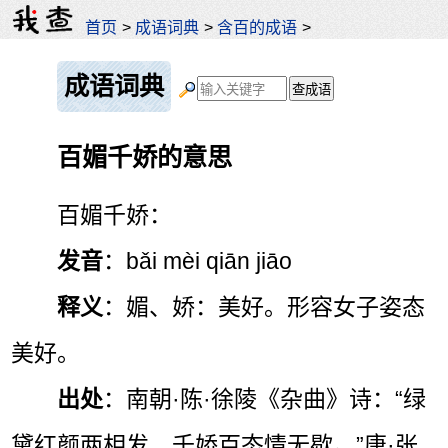
首页
>
成语词典
>
含百的成语
>
成语词典
百媚千娇的意思
百媚千娇：
发音
：bǎi mèi qiān jiāo
释义
：媚、娇：美好。形容女子姿态
美好。
出处
：南朝·陈·徐陵《杂曲》诗：“绿
黛红颜两相发，千娇百态情无歇。”唐·张