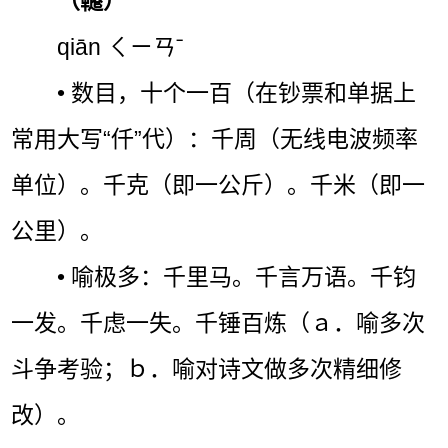
（韆）
qiān ㄑㄧㄢˉ
• 数目，十个一百（在钞票和单据上
常用大写“仟”代）：千周（无线电波频率
单位）。千克（即一公斤）。千米（即一
公里）。
• 喻极多：千里马。千言万语。千钧
一发。千虑一失。千锤百炼（ａ．喻多次
斗争考验；ｂ．喻对诗文做多次精细修
改）。