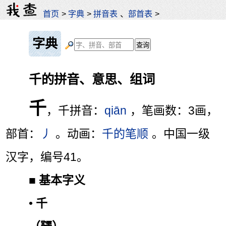
首页
>
字典
>
拼音表
、
部首表
>
字典
千的拼音、意思、组词
千
，千拼音：
qiān
，笔画数：3画，
部首：
丿
。动画：
千的笔顺
。中国一级
汉字，编号41。
■
基本字义
•
千