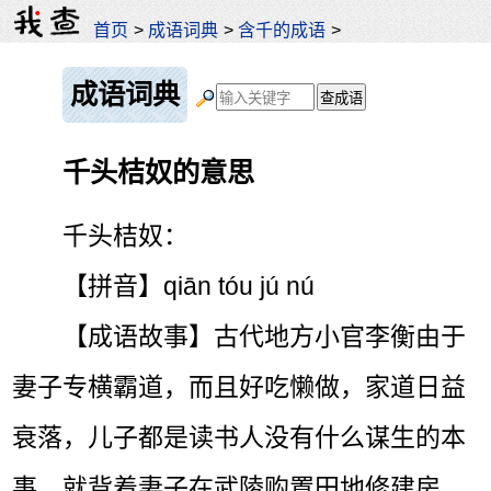
首页
>
成语词典
>
含千的成语
>
成语词典
千头桔奴的意思
千头桔奴：
【拼音】qiān tóu jú nú
【成语故事】古代地方小官李衡由于
妻子专横霸道，而且好吃懒做，家道日益
衰落，儿子都是读书人没有什么谋生的本
事，就背着妻子在武陵购置田地修建房