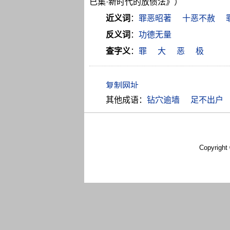
已集·新时代的放债法》）
近义词
：
罪恶昭著
十恶不赦
反义词
：
功德无量
查字义
：
罪
大
恶
极
其他成语：
钻穴逾墙
足不出户
Copyright