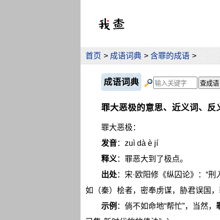
首页
>
成语词典
>
含罪的成语
>
成语词典
罪大恶极的意思、近义词、反
罪大恶极：
发音
：zuì dà è jí
释义
：罪恶大到了极点。
出处
：宋·欧阳修《纵囚论》：“刑
如（秦）桧者，密奉虏谋，胁君误国，罪
示例
：倘不如命地“帮忙”，当然，