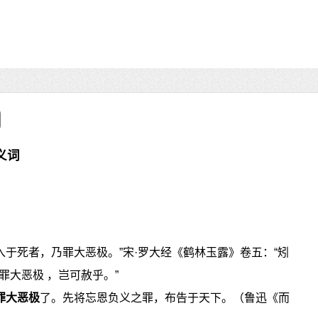
义词
入于死者，乃罪大恶极。”宋·罗大经《鹤林玉露》卷五：“矧
大恶极 ，岂可赦乎。”
罪大恶极
了。先将忘恩负义之罪，布告于天下。（鲁迅《而