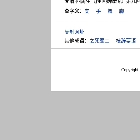
★清·西周生《醒世姻缘传》第九
查字义
：
支
手
舞
脚
其他成语：
之死靡二
枝辞蔓语
Copyright