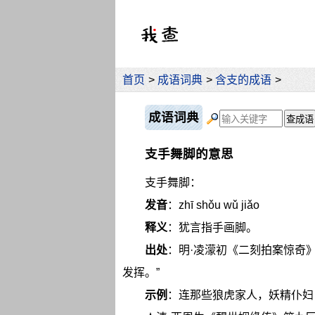
首页
>
成语词典
>
含支的成语
>
成语词典
支手舞脚的意思
支手舞脚：
发音
：zhī shǒu wǔ jiǎo
释义
：犹言指手画脚。
出处
：明·凌濛初《二刻拍案惊奇
发挥。”
示例
：连那些狼虎家人，妖精仆妇