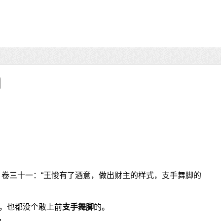
》卷三十一：“王悛有了酒意，做出财主的样式，支手舞脚的
，也都没个敢上前
支手舞脚
的。