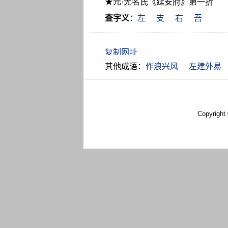
★元·无名氏《延安府》第一折
查字义
：
左
支
右
吾
其他成语：
作浪兴风
左建外易
Copyright