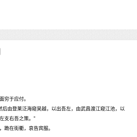
面穷于应付。
）然后由登莱泛海窥吴越，以出吾左，由武昌渡江窥江池，以
左支右吾之策。”
，跪在街衢，哀告宾服。