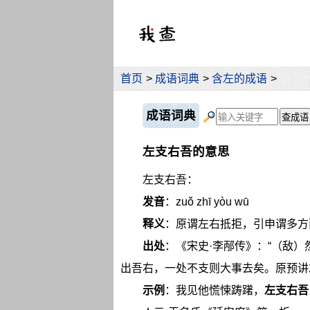
首页
>
成语词典
>
含左的成语
>
成语词典
左支右吾的意思
左支右吾：
发音
：zuǒ zhī yòu wū
释义
：原谓左右抵拒，引申谓多方
出处
：《宋史·李邴传》：“（敌
出吾右，一处不支则大事去矣。原预讲
示例
：我见他慌悚踌躇，
左支右吾