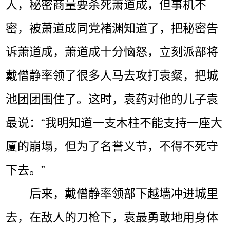
人，秘密商量要杀死萧道成，但事机不
密，被萧道成同党褚渊知道了，把秘密告
诉萧道成，萧道成十分恼怒，立刻派部将
戴僧静率领了很多人马去攻打袁粲，把城
池团团围住了。这时，袁药对他的儿子袁
最说：“我明知道一支木柱不能支持一座大
厦的崩塌，但为了名誉义节，不得不死守
下去。”
后来，戴僧静率领部下越墙冲进城里
去，在敌人的刀枪下，袁最勇敢地用身体