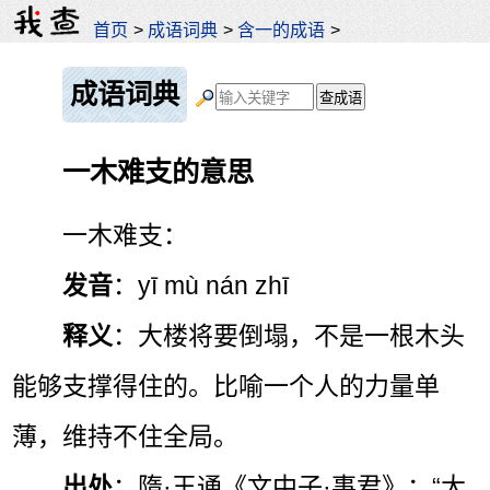
首页
>
成语词典
>
含一的成语
>
成语词典
一木难支的意思
一木难支：
发音
：yī mù nán zhī
释义
：大楼将要倒塌，不是一根木头
能够支撑得住的。比喻一个人的力量单
薄，维持不住全局。
出处
：隋·王通《文中子·事君》：“大