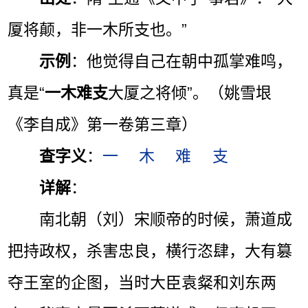
厦将颠，非一木所支也。”
示例
：他觉得自己在朝中孤掌难鸣，
真是“
一木难支
大厦之将倾”。（姚雪垠
《李自成》第一卷第三章）
查字义
：
一
木
难
支
详解
：
南北朝（刘）宋顺帝的时候，萧道成
把持政权，杀害忠良，横行恣肆，大有篡
夺王室的企图，当时大臣袁粲和刘东两