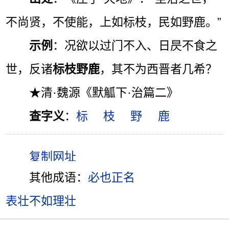
不尚贤，不使能，上如标枝，民如野鹿。”
示例
：况欲以过门不入、日昃不食之
世，反诸
标枝野鹿
，其不为西晋者几希？
★清·魏源《默觚下·治篇二》
查字义
：
标
枝
野
鹿
其他成语：
必也正名
表壮不如理壮