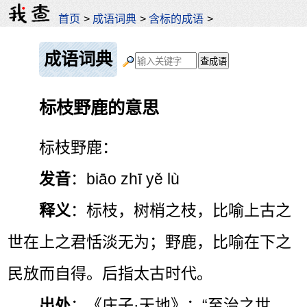
首页
>
成语词典
>
含标的成语
>
成语词典
标枝野鹿的意思
标枝野鹿：
发音
：biāo zhī yě lù
释义
：标枝，树梢之枝，比喻上古之
世在上之君恬淡无为；野鹿，比喻在下之
民放而自得。后指太古时代。
出处
：《庄子·天地》：“至治之世，