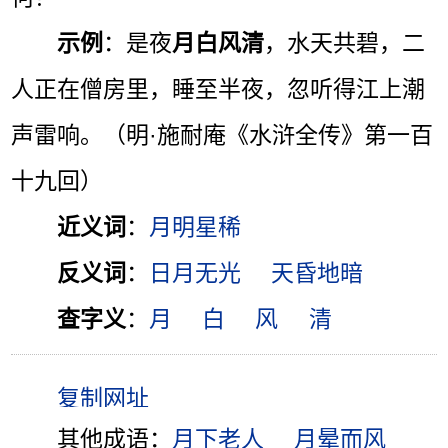
示例
：是夜
月白风清
，水天共碧，二
人正在僧房里，睡至半夜，忽听得江上潮
声雷响。（明·施耐庵《水浒全传》第一百
十九回）
近义词
：
月明星稀
反义词
：
日月无光
天昏地暗
查字义
：
月
白
风
清
其他成语：
月下老人
月晕而风