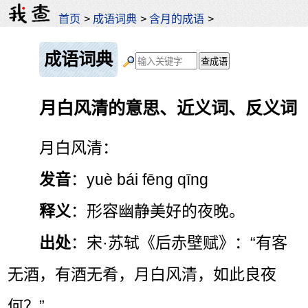
首页
>
成语词典
>
含月的成语
>
成语词典
月白风清的意思、近义词、反义词
月白风清：
发音
：yuè bái fēng qīng
释义
：形容幽静美好的夜晚。
出处
：宋·苏轼《后赤壁赋》：“有客
无酒，有酒无肴，月白风清，如此良夜
何？”