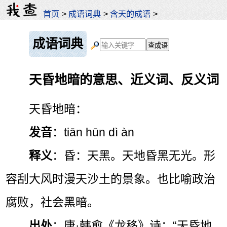
首页
>
成语词典
>
含天的成语
>
成语词典
天昏地暗的意思、近义词、反义词
天昏地暗：
发音
：tiān hūn dì àn
释义
：昏：天黑。天地昏黑无光。形
容刮大风时漫天沙土的景象。也比喻政治
腐败，社会黑暗。
出处
：唐·韩愈《龙移》诗：“天昏地