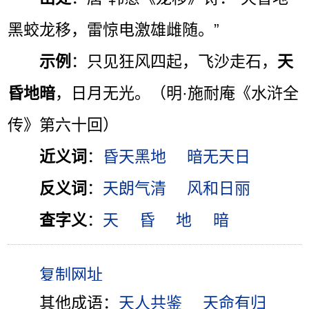
黑蛟龙移，雷惊电激雄雌随。”
示例
：只见狂风四起，飞沙走石，
天
昏地暗
，日月无光。（明·施耐庵《水浒全
传》第六十回）
近义词
：
昏天黑地
暗无天日
反义词
：
天朗气清
风和日丽
查字义
：
天
昏
地
暗
其他成语：
天人共鉴
天命有归