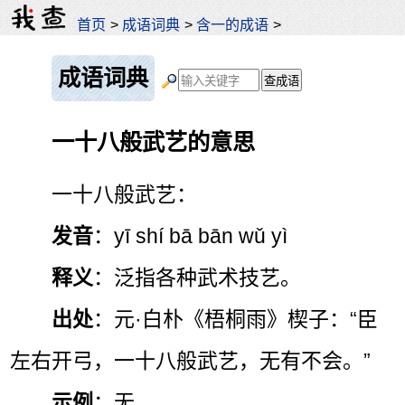
首页
>
成语词典
>
含一的成语
>
成语词典
一十八般武艺的意思
一十八般武艺：
发音
：yī shí bā bān wǔ yì
释义
：泛指各种武术技艺。
出处
：元·白朴《梧桐雨》楔子：“臣
左右开弓，一十八般武艺，无有不会。”
示例
：无