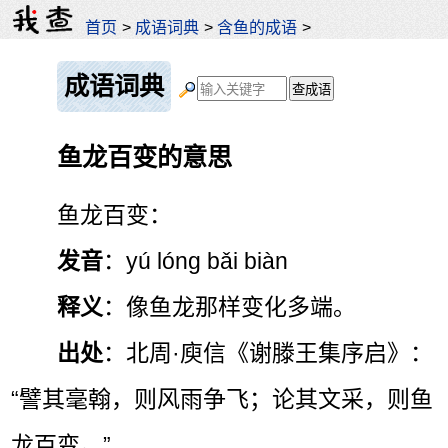
首页
>
成语词典
>
含鱼的成语
>
成语词典
鱼龙百变的意思
鱼龙百变：
发音
：yú lóng bǎi biàn
释义
：像鱼龙那样变化多端。
出处
：北周·庾信《谢滕王集序启》：
“譬其毫翰，则风雨争飞；论其文采，则鱼
龙百变。”