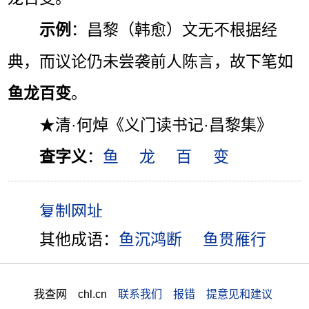
示例
：昌黎（韩愈）文无不根据经
典，而议论仍未尝袭前人陈言，故下笔如
鱼龙百变
。
★清·何焯《义门读书记·昌黎集》
查字义
：
鱼
龙
百
变
其他成语：
鱼沉鸿断
鱼贯雁行
我查网 chl.cn
联系我们 报错 提意见和建议