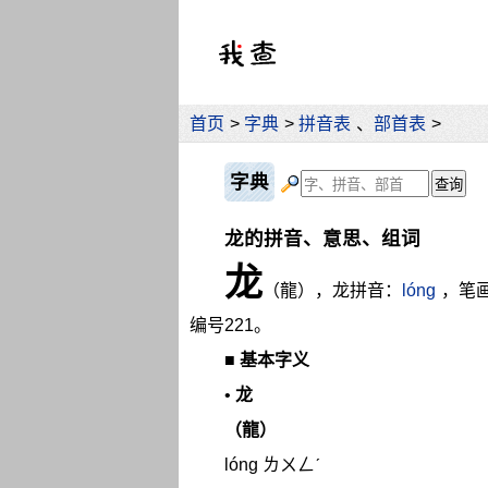
首页
>
字典
>
拼音表
、
部首表
>
字典
龙的拼音、意思、组词
龙
（龍），龙拼音：
lóng
，笔
编号221。
■
基本字义
•
龙
（龍）
lóng ㄌㄨㄥˊ