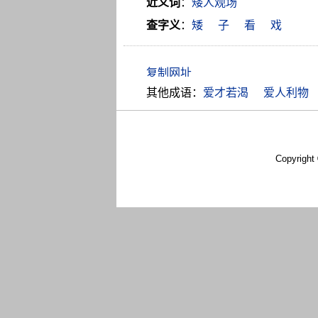
近义词
：
矮人观场
查字义
：
矮
子
看
戏
其他成语：
爱才若渴
爱人利物
Copyright