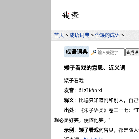
首页
>
成语词典
>
含矮的成语
>
成语词典
矮子看戏的意思、近义词
矮子看戏：
发音
：ǎi zǐ kàn xì
释义
：比喻只知道附和别人，自己
出处
：《朱子语类》卷二十七：“
想必是好笑，便随他笑。”
示例
：
矮子看戏
何曾见，都是随人