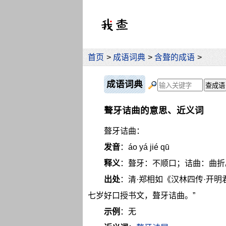
首页
>
成语词典
>
含聱的成语
>
成语词典
聱牙诘曲的意思、近义词
聱牙诘曲：
发音
：áo yá jié qū
释义
：聱牙：不顺口；诘曲：曲折
出处
：清·郑相如《汉林四传·开
七岁好口授书文，聱牙诘曲。”
示例
：无