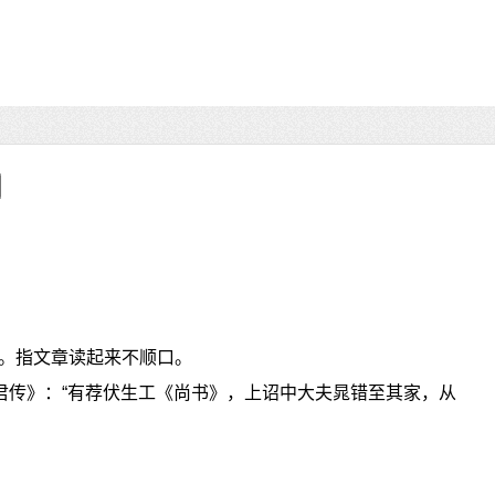
。指文章读起来不顺口。
明君传》：“有荐伏生工《尚书》，上诏中大夫晁错至其家，从