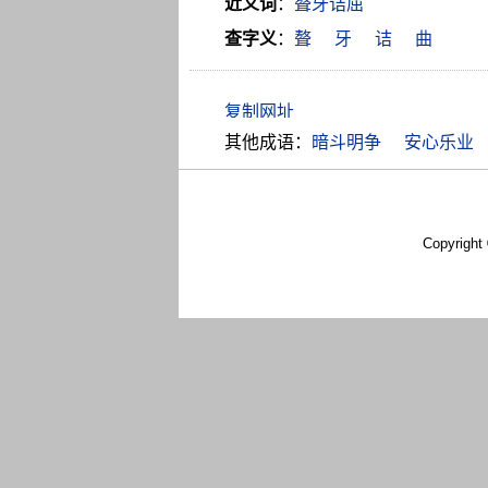
近义词
：
聱牙诘屈
查字义
：
聱
牙
诘
曲
其他成语：
暗斗明争
安心乐业
Copyright