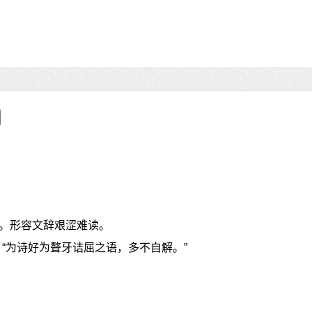
。形容文辞艰涩难读。
“为诗好为聱牙诘屈之语，多不自解。”