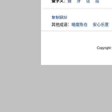
查字义
：
聱
牙
诘
屈
其他成语：
暗度陈仓
安心乐意
Copyright