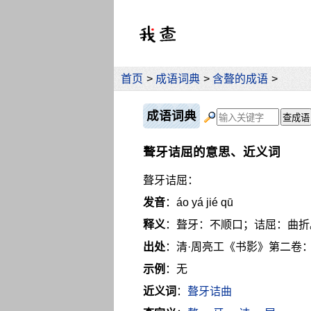
首页
>
成语词典
>
含聱的成语
>
成语词典
聱牙诘屈的意思、近义词
聱牙诘屈：
发音
：áo yá jié qū
释义
：聱牙：不顺口；诘屈：曲折
出处
：清·周亮工《书影》第二卷：
示例
：无
近义词
：
聱牙诘曲