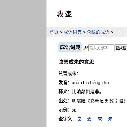
首页
>
成语词典
>
含眩的成语
>
成语词典
眩碧成朱的意思
眩碧成朱：
发音
：xuàn bì chéng zhū
释义
：比喻颠倒是非。
出处
：明屠隆《彩毫记·知幾引退》
示例
：无
查字义
：
眩
碧
成
朱