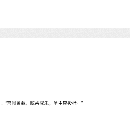
：“宫闱萋菲，眩碧成朱，圣主应投杼。”