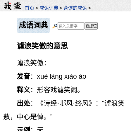
首页
>
成语词典
>
含谑的成语
>
成语词典
谑浪笑傲的意思
谑浪笑傲：
发音
：xuè làng xiào ào
释义
：形容戏谑笑闹。
出处
：《诗经·邶风·终风》：“谑浪笑
敖，中心是悼。”
示例
：无