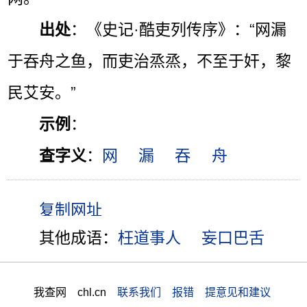
出处
：《史记·酷吏列传序》：“网漏
于吞舟之鱼，而吏治烝烝，不至于奸，黎
民艾安。”
示例
：
查字义
：
网
漏
吞
舟
其他成语：
枉道事人
妄口巴舌
我查网 chl.cn
联系我们 报错 提意见和建议