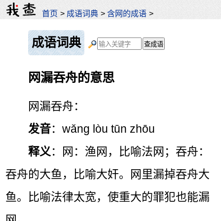
首页
>
成语词典
>
含网的成语
>
成语词典
网漏吞舟的意思
网漏吞舟：
发音
：wǎng lòu tūn zhōu
释义
：网：渔网，比喻法网；吞舟：
吞舟的大鱼，比喻大奸。网里漏掉吞舟大
鱼。比喻法律太宽，使重大的罪犯也能漏
网。