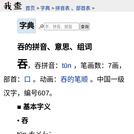
首页
>
字典
>
拼音表
、
部首表
>
字典
吞的拼音、意思、组词
吞
，吞拼音：
tūn
，笔画数：7画，
部首：
口
。动画：
吞的笔顺
。中国一级
汉字，编号607。
■
基本字义
•
吞