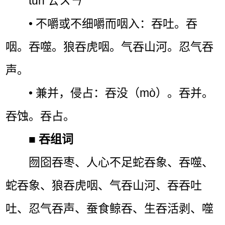
tūn ㄊㄨㄣˉ
• 不嚼或不细嚼而咽入：吞吐。吞
咽。吞噬。狼吞虎咽。气吞山河。忍气吞
声。
• 兼并，侵占：吞没（mò）。吞并。
吞蚀。吞占。
■
吞组词
囫囵吞枣、人心不足蛇吞象、吞噬、
蛇吞象、狼吞虎咽、气吞山河、吞吞吐
吐、忍气吞声、蚕食鲸吞、生吞活剥、噬