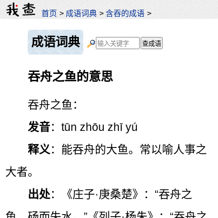
首页
>
成语词典
>
含吞的成语
>
成语词典
吞舟之鱼的意思
吞舟之鱼：
发音
：tūn zhōu zhī yú
释义
：能吞舟的大鱼。常以喻人事之
大者。
出处
：《庄子·庚桑楚》：“吞舟之
鱼，砀而失水。”《列子·杨朱》：“吞舟之