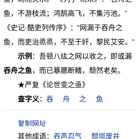
鱼，不游枝流；鸿鹄高飞，不集污池。”
《史记·酷吏列传序》：“网漏于吞舟之
鱼，而吏治烝烝，不至于奸，黎民艾安。”
示例
：吾顿八纮之网以收之，即或漏
吞舟之鱼
，而已暴腮断鳍，颓然老矣。
★严复《论世变之亟》
查字义
：
吞
舟
之
鱼
其他成语：
吞声忍气
颓垣废井