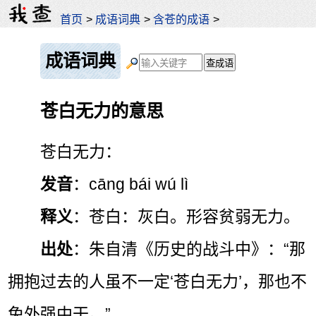
首页
>
成语词典
>
含苍的成语
>
成语词典
苍白无力的意思
苍白无力：
发音
：cāng bái wú lì
释义
：苍白：灰白。形容贫弱无力。
出处
：朱自清《历史的战斗中》：“那
拥抱过去的人虽不一定‘苍白无力’，那也不
免外强中干。”