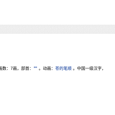
画数：7画，部首：
艹
。动画：
苍的笔顺
。中国一级汉字，