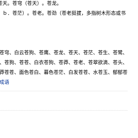
。苍天。苍穹（苍天）。苍龙。
白；ｂ．苍茫）。苍老。苍劲（苍老挺拔，多指树木形态或书
苍穹、白云苍狗、苍鹰、苍龙、苍天、苍茫、苍生、苍鹭、
、苍狗、苍苍、白衣苍狗、苍莽、苍老、苍翠欲滴、苍头、
莽苍苍、面色苍白、暮色苍茫、白发苍苍、水苍玉、郁郁苍
成语