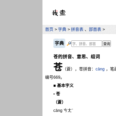
首页
>
字典
>
拼音表
、
部首表
>
字典
苍的拼音、意思、组词
苍
（蒼），苍拼音：
cāng
，笔
编号669。
■
基本字义
•
苍
（蒼）
cāng ㄘㄤˉ