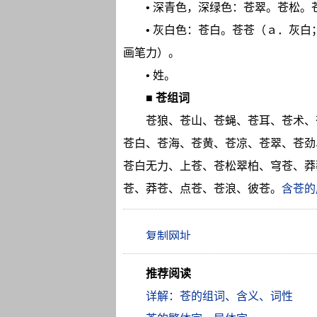
• 深青色，深绿色：苍翠。苍松
• 灰白色：苍白。苍苍（ａ．灰
画笔力）。
• 姓。
■
苍组词
苍狼、苍山、苍蝇、苍耳、苍术、
苍白、苍海、苍黄、苍凉、苍翠、苍劲
苍白无力、上苍、苍松翠柏、穹苍、莽
苍、莽苍、点苍、苍浪、彼苍。
含苍的
推荐阅读
详解：苍的组词、含义、词性