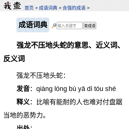
首页
>
成语词典
>
含强的成语
>
成语词典
强龙不压地头蛇的意思、近义词、
反义词
强龙不压地头蛇：
发音
：qiáng lóng bù yā dì tóu shé
释义
：比喻有能耐的人也难对付盘踞
当地的恶势力。
出处
：