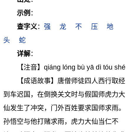
示例
：
查字义
：
强
龙
不
压
地
头
蛇
详解
：
【注音】qiáng lóng bù yā dì tóu shé
【成语故事】唐僧师徒四人西行取经
到车迟国，在倒换关文时与假国师虎力大
仙发生了冲突，门外百姓要求国师求雨。
孙悟空与他打赌求雨，虎力大仙当仁不