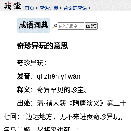
首页
>
成语词典
>
含奇的成语
>
成语词典
奇珍异玩的意思
奇珍异玩：
发音
：qí zhēn yì wán
释义
：奇异罕见的珍宝。
出处
：清·禇人获《隋唐演义》第二十
七回：“边远地方，无不来进贡奇珍异玩，
名马美姬，尽将来进献。”