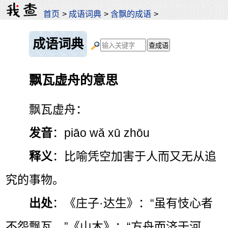
首页
>
成语词典
>
含飘的成语
>
成语词典
飘瓦虚舟的意思
飘瓦虚舟：
发音
：piāo wǎ xū zhōu
释义
：比喻凭空加害于人而又无从追
究的事物。
出处
：《庄子·达生》：“虽有忮心者
不怨飘瓦。”《山木》：“方舟而济于河，