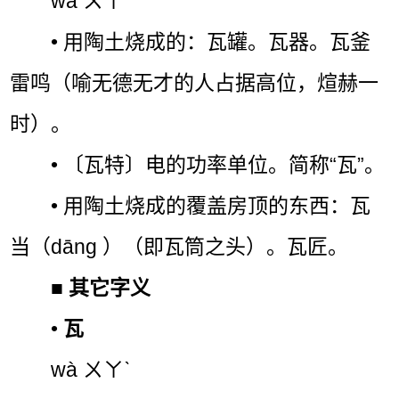
wǎ ㄨㄚˇ
• 用陶土烧成的：瓦罐。瓦器。瓦釜
雷鸣（喻无德无才的人占据高位，煊赫一
时）。
• 〔瓦特〕电的功率单位。简称“瓦”。
• 用陶土烧成的覆盖房顶的东西：瓦
当（dāng ）（即瓦筒之头）。瓦匠。
■
其它字义
•
瓦
wà ㄨㄚˋ