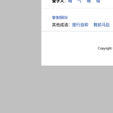
查字义
：
暗
气
暗
恼
其他成语：
按行自抑
鞍前马后
Copyright