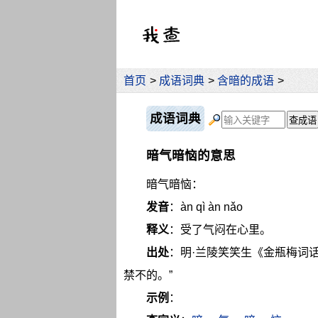
首页
>
成语词典
>
含暗的成语
>
成语词典
暗气暗恼的意思
暗气暗恼：
发音
：àn qì àn nǎo
释义
：受了气闷在心里。
出处
：明·兰陵笑笑生《金瓶梅词
禁不的。”
示例
：